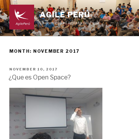
Skip
to
AGILE PERÚ
content
La comunidad agilista del Perú
MONTH: NOVEMBER 2017
POSTED
NOVEMBER 10, 2017
ON
¿Que es Open Space?