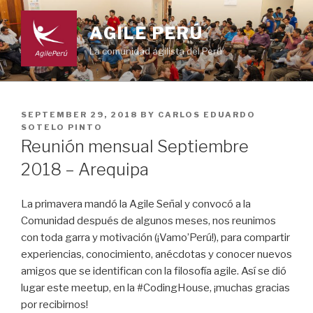
Skip
to
AGILE PERÚ
content
La comunidad agilista del Perú
POSTED
SEPTEMBER 29, 2018
BY
CARLOS EDUARDO
ON
SOTELO PINTO
Reunión mensual Septiembre
2018 – Arequipa
La primavera mandó la Agile Señal y convocó a la
Comunidad después de algunos meses, nos reunimos
con toda garra y motivación (¡Vamo’Perú!), para compartir
experiencias, conocimiento, anécdotas y conocer nuevos
amigos que se identifican con la filosofía agile. Así se dió
lugar este meetup, en la #CodingHouse, ¡muchas gracias
por recibirnos!