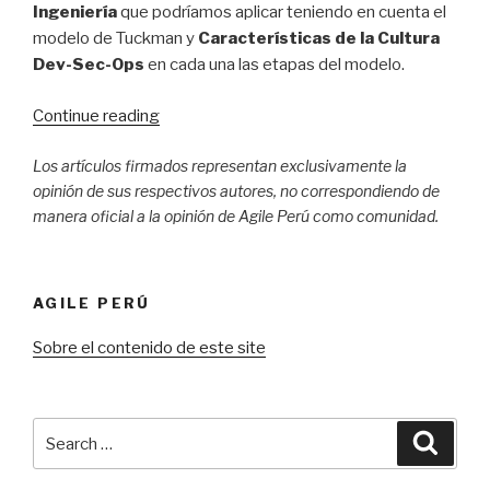
Ingeniería
que podríamos aplicar teniendo en cuenta el
modelo de Tuckman y
Características de la Cultura
Dev-Sec-Ops
en cada una las etapas del modelo.
Continue reading
“Mejora
de
Los artículos firmados representan exclusivamente la
equipos
opinión de sus respectivos autores, no correspondiendo de
basado
manera oficial a la opinión de Agile Perú como comunidad.
en
Modelo
Tuckman
–
AGILE PERÚ
Enero
Sobre el contenido de este site
2018”
Search
Searc
for: