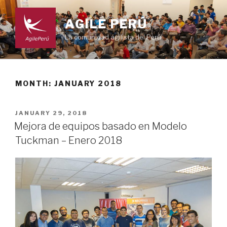
Skip
to
AGILE PERÚ
content
La comunidad agilista del Perú
MONTH: JANUARY 2018
POSTED
JANUARY 29, 2018
ON
Mejora de equipos basado en Modelo
Tuckman – Enero 2018