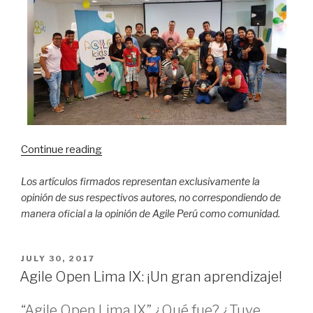
Continue reading
“Agile
Kids
Los artículos firmados representan exclusivamente la
Day
opinión de sus respectivos autores, no correspondiendo de
Perú
manera oficial a la opinión de Agile Perú como comunidad.
–
¡Agiliza
un
POSTED
JULY 30, 2017
día
ON
Agile Open Lima IX: ¡Un gran aprendizaje!
en
la
“Agile Open Lima IX” ¿Qué fue? ¿Tuve