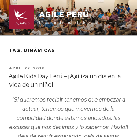
Skip
to
AGILE PERÚ
content
La comunidad agilista del Perú
TAG: DINÁMICAS
POSTED
APRIL 27, 2018
ON
Agile Kids Day Perú – ¡Agiliza un día en la
vida de un niño!
“Si queremos recibir tenemos que empezar a
actuar, tenemos que movernos de la
comodidad donde estamos anclados, las
excusas que nos decimos y lo sabemos. Hazlo!!
deja de seguir esperando, deja de seguir